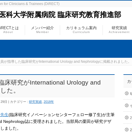
n for Clinicians & Trainees (DiRECT)
立医科大学附属病院 臨床研究教育推進部
DiRECTとは
メンバー紹介
カリキュラム案内
研究実績
About
Member
Curriculum
Achievement
指導した臨床研究がInternational Urology and Nephrologyに掲載されました。
International Urology and
カ
れました。
月29日
カテゴリー :
研究実績
,
2018年
田先生
(臨床研究イノベーションセンターフェロー修了生)が主筆
ogy and Nephrology誌に受理されました。当部局の栗田が研究デザ
画しました。