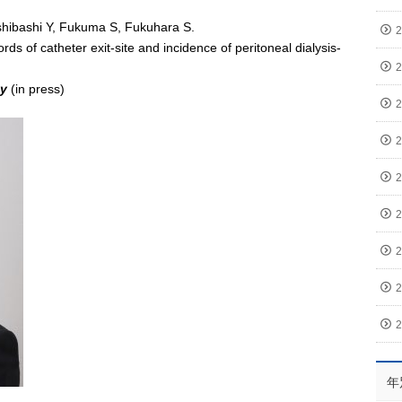
Ishibashi Y, Fukuma S, Fukuhara S.
s of catheter exit-site and incidence of peritoneal dialysis-
gy
(in press)
年