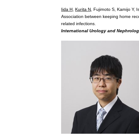
Iida H
,
Kurita N
, Fujimoto S, Kamijo Y, 
Association between keeping home record
related infections.
International Urology and Nephrolo