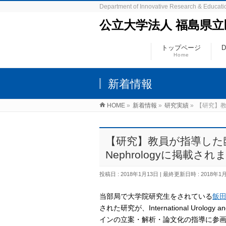
Department of Innovative Research & Educatio
公立大学法人 福島県
トップページ
Home
新着情報
HOME
»
新着情報
»
研究実績
»
【研究】教員が
【研究】教員が指導した臨床研究が
Nephrologyに掲載さ
投稿日 : 2018年1月13日
最終更新日時 : 2018年1
当部局で大学院研究生をされている
飯
され
た研究が、International Urol
インの立案・解析・論文化の指導に参